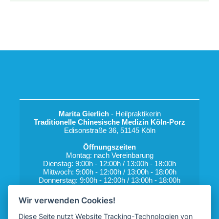
Marita Gierlich
 - Heilpraktikerin
Traditionelle Chinesische Medizin Köln-Porz
Edisonstraße 36, 51145 Köln
Öffnungszeiten
Montag: nach Vereinbarung
Dienstag: 9:00h - 12:00h / 13:00h - 18:00h
Mittwoch: 9:00h - 12:00h / 13:00h - 18:00h
Donnerstag: 9:00h - 12:00h / 13:00h - 18:00h
Freitag: nach Vereinbarung
Wir verwenden Cookies!
Telefon: 02203 - 1835915
E-Mail: 
marita.gierlich@netcologne.de
Diese Seite nutzt Website Tracking-Technologien von