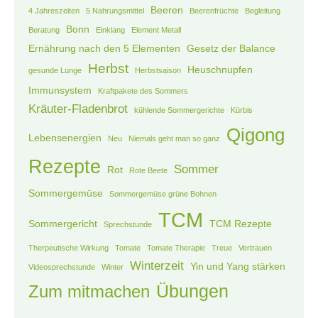
Beeren
4 Jahreszeiten
5 Nahrungsmittel
Beerenfrüchte
Begleitung
Bonn
Beratung
Einklang
Element Metall
Ernährung nach den 5 Elementen
Gesetz der Balance
Herbst
Heuschnupfen
gesunde Lunge
Herbstsaison
Immunsystem
Kraftpakete des Sommers
Kräuter-Fladenbrot
kühlende Sommergerichte
Kürbis
Qigong
Lebensenergien
Neu
Niemals geht man so ganz
Rezepte
Sommer
Rot
Rote Beete
Sommergemüse
Sommergemüse grüne Bohnen
TCM
Sommergericht
TCM Rezepte
Sprechstunde
Therpeutische Wirkung
Tomate
Tomate Therapie
Treue
Vertrauen
Winterzeit
Yin und Yang stärken
Videosprechstunde
Winter
Übungen
Zum mitmachen