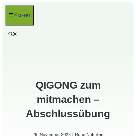
Zum
Inhalt
MENÜ
springen
QIGONG zum
mitmachen –
Abschlussübung
26. November 2023
|
Rene Nebeling