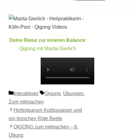
Deine Reise zur inneren Balance
:
Qigong mit Marita Gierlich
Kategorien
Schlagwörter
Interaktives
Qigong
,
Übungen
,
Zum mitmachen
Herbstsaison Kürbissaison und
ein bisschen Rote Beete
QIGONG zum mitmachen – 6.
Übung