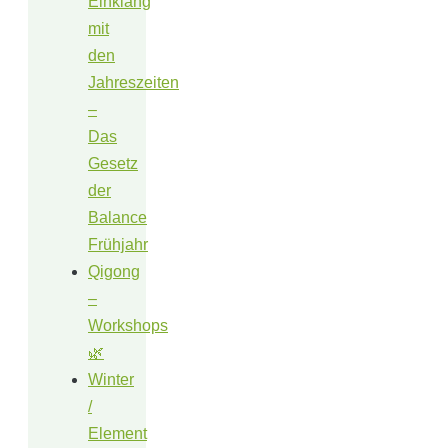
Einklang
mit
den
Jahreszeiten
–
Das
Gesetz
der
Balance
Frühjahr
Qigong
–
Workshops
🌿
Winter
/
Element