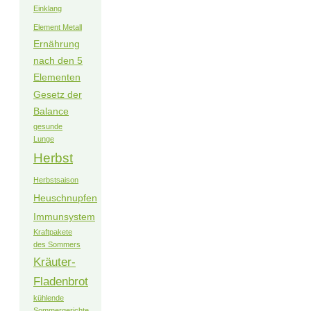
Einklang
Element Metall
Ernährung
nach den 5
Elementen
Gesetz der
Balance
gesunde
Lunge
Herbst
Herbstsaison
Heuschnupfen
Immunsystem
Kraftpakete
des Sommers
Kräuter-
Fladenbrot
kühlende
Sommergerichte