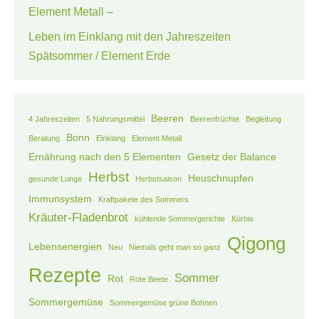
Element Metall –
Leben im Einklang mit den Jahreszeiten
Spätsommer / Element Erde
Beeren
4 Jahreszeiten
5 Nahrungsmittel
Beerenfrüchte
Begleitung
Bonn
Beratung
Einklang
Element Metall
Ernährung nach den 5 Elementen
Gesetz der Balance
Herbst
Heuschnupfen
gesunde Lunge
Herbstsaison
Immunsystem
Kraftpakete des Sommers
Kräuter-Fladenbrot
kühlende Sommergerichte
Kürbis
Qigong
Lebensenergien
Neu
Niemals geht man so ganz
Rezepte
Sommer
Rot
Rote Beete
Sommergemüse
Sommergemüse grüne Bohnen