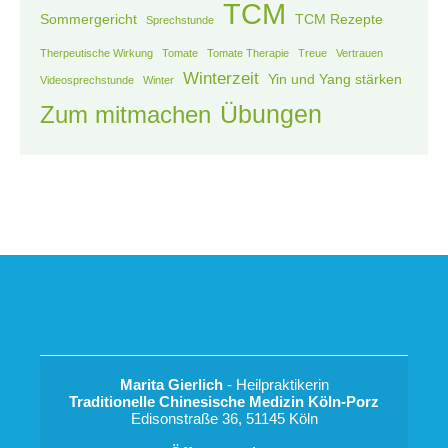
TCM
Sommergericht
TCM Rezepte
Sprechstunde
Therpeutische Wirkung
Tomate
Tomate Therapie
Treue
Vertrauen
Winterzeit
Yin und Yang stärken
Videosprechstunde
Winter
Übungen
Zum mitmachen
Marita Gierlich
 - Heilpraktikerin
Traditionelle Chinesische Medizin Köln-Porz
Edisonstraße 36, 51145 Köln