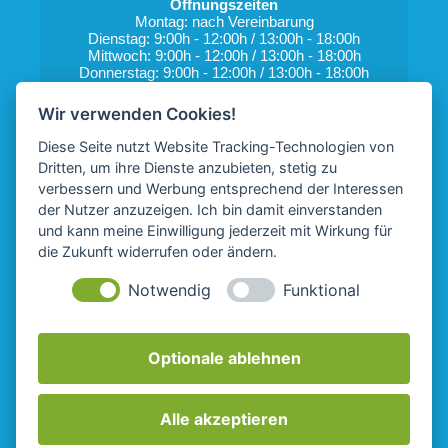
Öffnungszeiten
Montag: nach Vereinbarung
Dienstag: 9:00h - 12:00h / 13:00h - 18:00h
Mittwoch: 9:00h - 12:00h / 13:00h - 18:00h
Donnerstag: 9:00h - 12:00h / 13:00h - 18:00h
Freitag: nach Vereinbarung
Wir verwenden Cookies!
Telefon: 02203 - 1835915
E-Mail: 
marita.gierlich@netcologne.de
Diese Seite nutzt Website Tracking-Technologien von
Dritten, um ihre Dienste anzubieten, stetig zu
verbessern und Werbung entsprechend der Interessen
der Nutzer anzuzeigen. Ich bin damit einverstanden
und kann meine Einwilligung jederzeit mit Wirkung für
die Zukunft widerrufen oder ändern.
Notwendig
Funktional
Marita Gierlich auf Facebook
Instagram
Marita Gierlich auf LinkedIn
Optionale ablehnen
Alle akzeptieren