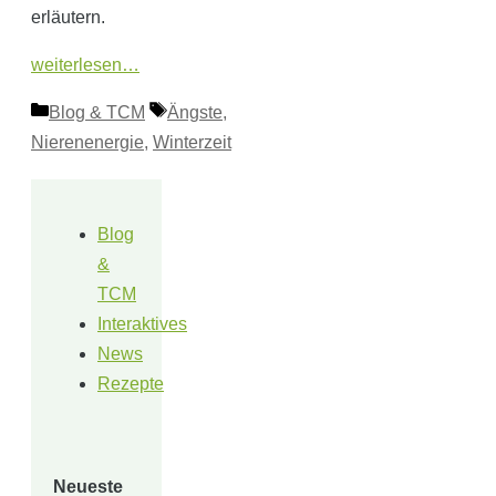
erläutern.
weiterlesen…
Kategorien
Schlagwörter
Blog & TCM
Ängste
,
Nierenenergie
,
Winterzeit
Blog
&
TCM
Interaktives
News
Rezepte
Neueste