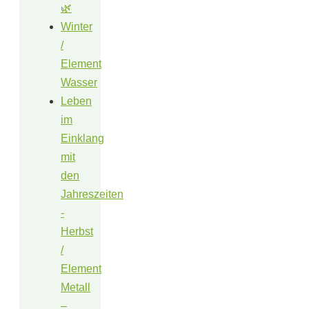
🌿
Winter
/
Element
Wasser
Leben
im
Einklang
mit
den
Jahreszeiten
-
Herbst
/
Element
Metall
–