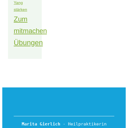
Yang
stärken
Zum
mitmachen
Übungen
Marita Gierlich
 - Heilpraktikerin