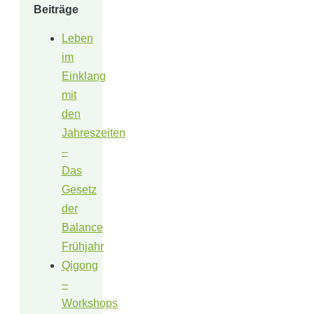
Beiträge
Leben
im
Einklang
mit
den
Jahreszeiten
–
Das
Gesetz
der
Balance
Frühjahr
Qigong
–
Workshops