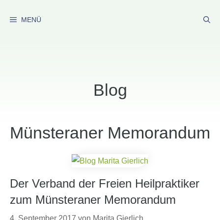
Zum
Inhalt
MENÜ
springen
Blog
Münsteraner Memorandum
Der Verband der Freien Heilpraktiker
zum Münsteraner Memorandum
4. September 2017
von
Marita Gierlich