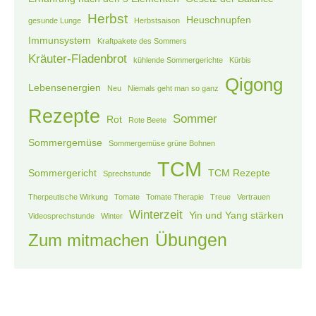
Herbst
Heuschnupfen
gesunde Lunge
Herbstsaison
Immunsystem
Kraftpakete des Sommers
Kräuter-Fladenbrot
kühlende Sommergerichte
Kürbis
Qigong
Lebensenergien
Neu
Niemals geht man so ganz
Rezepte
Sommer
Rot
Rote Beete
Sommergemüse
Sommergemüse grüne Bohnen
TCM
Sommergericht
TCM Rezepte
Sprechstunde
Therpeutische Wirkung
Tomate
Tomate Therapie
Treue
Vertrauen
Winterzeit
Yin und Yang stärken
Videosprechstunde
Winter
Übungen
Zum mitmachen