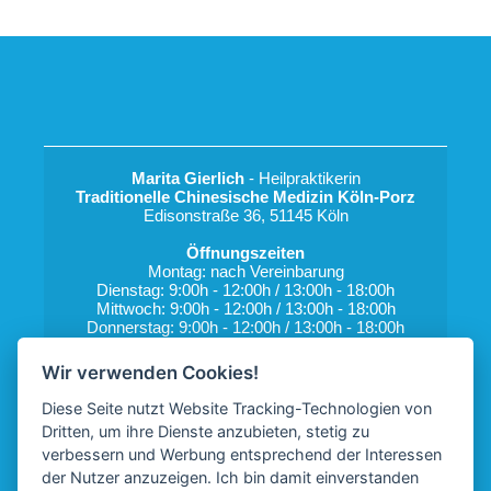
Marita Gierlich
 - Heilpraktikerin
Traditionelle Chinesische Medizin Köln-Porz
Edisonstraße 36, 51145 Köln
Öffnungszeiten
Montag: nach Vereinbarung
Dienstag: 9:00h - 12:00h / 13:00h - 18:00h
Mittwoch: 9:00h - 12:00h / 13:00h - 18:00h
Donnerstag: 9:00h - 12:00h / 13:00h - 18:00h
Freitag: nach Vereinbarung
Wir verwenden Cookies!
Telefon: 02203 - 1835915
E-Mail: 
marita.gierlich@netcologne.de
Diese Seite nutzt Website Tracking-Technologien von
Dritten, um ihre Dienste anzubieten, stetig zu
verbessern und Werbung entsprechend der Interessen
der Nutzer anzuzeigen. Ich bin damit einverstanden